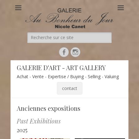
Au Bonheur du Jour
Le site officiel de la Galerie d'Art Au Bonheur du Jour – Nicole
Canet à Paris
Recherche
de:
Facebook
Instagram
GALERIE D'ART - ART GALLERY
Achat - Vente - Expertise / Buying - Selling - Valuing
contact
Anciennes expositions
Past Exhibitions
2025