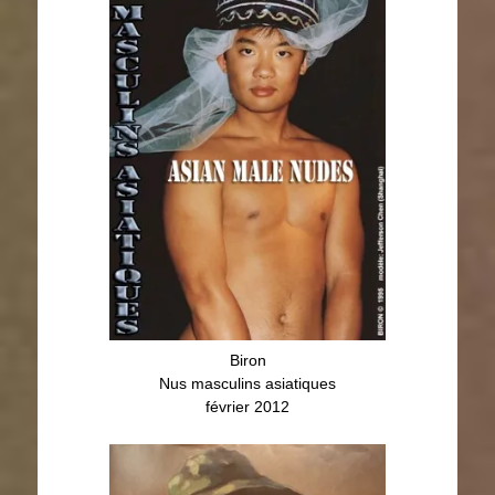
Biron
Hôtels ga
Nus masculins asiatiques
Dessins, p
février 2012
Jusque
Portraits et nus masculins
Dessins et Peintures