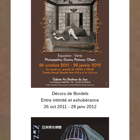
Décors de Bordels
Les G
Entre intimité et exhubérance
Tirages
26 oct 2011 - 28 janv 2012
Biron
Hôtels ga
Nus masculins asiatiques
Dessins, p
février 2012
Jusque