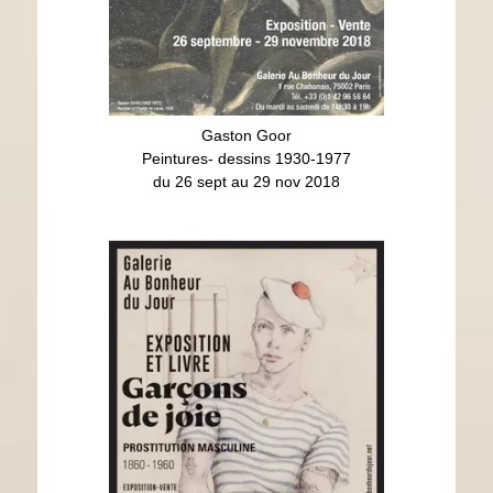
Gaston Goor
S
Peintures- dessins 1930-1977
Pé
du 26 sept au 29 nov 2018
Garçons de joie
Prostitution masculine
21 février - 12 mai 2018