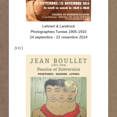
Lehnert & Landrock
Photographies Tunisie 1905-1910
24 septembre - 22 novembre 2014
2013
Jean Boullet
Nus ma
Passion et subversion
15 mai - 20 juillet 2013
30 nov