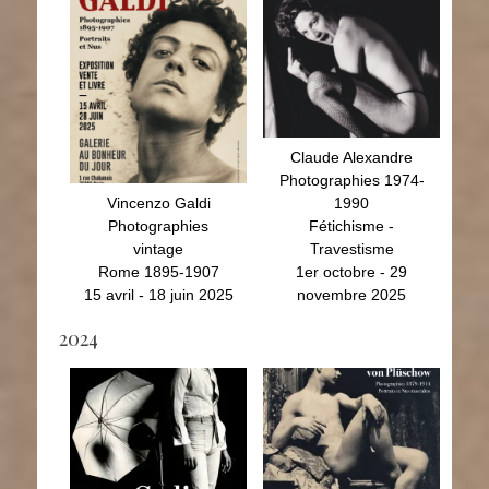
Vincenzo Galdi
Claude Alexandre
Photographies
Photographies 1974-
vintage
1990
Rome 1895-1907
Fétichisme -
15 avril - 18 juin 2025
Travestisme
1er octobre - 29
novembre 2025
Claude Alexandre
Photographies 1974-
Vincenzo Galdi
1990
Photographies
Fétichisme -
vintage
Travestisme
Rome 1895-1907
1er octobre - 29
15 avril - 18 juin 2025
novembre 2025
2024
J.D. Cadinot
Wilhelm von
Photographies
Plüschow
Vintage des années
Portraits et nus
1973-1980
masculins
28 février au 20 avril
1879 - 1914