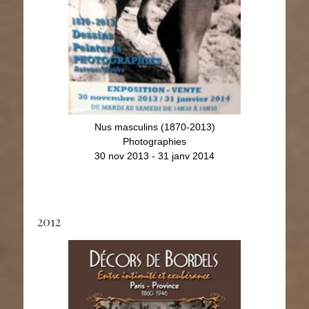
Nus masculins (1870-2013)
Photographies
30 nov 2013 - 31 janv 2014
2012
Décors de Bordels
Les G
Entre intimité et exhubérance
Tirages
26 oct 2011 - 28 janv 2012