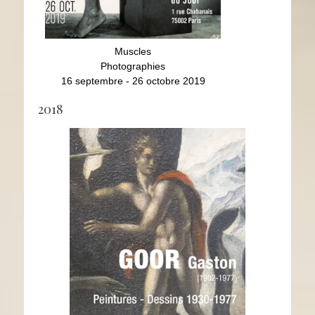
Muscles
Photographies
16 septembre - 26 octobre 2019
2018
Gaston Goor
S
Peintures- dessins 1930-1977
Pé
du 26 sept au 29 nov 2018