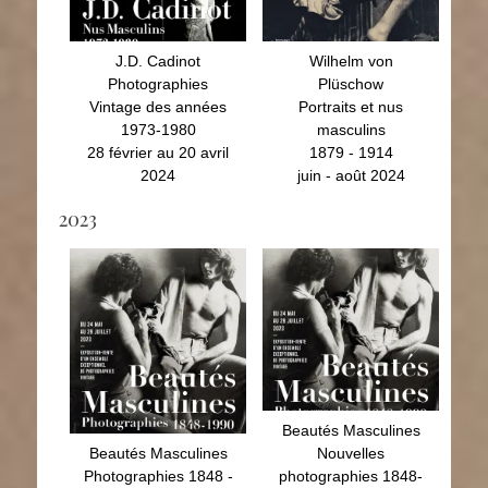
2024
juin - août 2024
J.D. Cadinot
Wilhelm von
Photographies
Plüschow
Vintage des années
Portraits et nus
1973-1980
masculins
28 février au 20 avril
1879 - 1914
2024
juin - août 2024
2023
Beautés Masculines
Beautés Masculines
Photographies 1848 -
Nouvelles
1990
photographies 1848-
24 mai - 29 juillet
1990
2023
11 octobre - 16
décembre 2023
Beautés Masculines
Beautés Masculines
Nouvelles
Photographies 1848 -
photographies 1848-