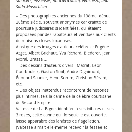
Smokers, Pisseuses, Anticlericalism, Fetishism, and
Sado-Masochism.
– Des photographies anciennes du 19ème, début
20ème siècle, souvent anonymes car crainte de
poursuite judiciaires si identifiées, qui étaient
proposées par des rabatteurs et vendues aux clients
de maisons closes luxueuses.
Ainsi que des images d’auteurs célèbres : Eugène
Atget, Albert Brichaut, Yva Richard, Biederer, Jean
Moral, Brassaï…
– Des dessins d’auteurs divers : Matrat, Léon
Courbouleix, Gaston Smit, André Dignimont,
Édouard Saunier, Henri Somm, Christian Bérard,
etc..
– Des objets inattendus raconteront de histoires
plus intimes, tels la canne de la célèbre courtisane
du Second Empire :
Valtesse de La Bigne, identifée à ses initiales et ses
3 roses, cette canne qui, lorsqu’elle est ouverte,
laisse apparaître des lanières de flagellation.
(Valtesse aimait elle-même recevoir la fessée et