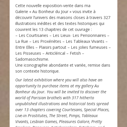
Cette nouvelle exposition-vente dans ma
Galerie « Au Bonheur du Jour » vous invite à
découvrir l’univers des maisons closes à travers 327
illustrations inédites et des textes historiques qui
couvrent les 13 chapitres de cet ouvrage :
– Les Courtisanes – Les Lieux- Les Pensionnaires –
La Rue – Les Proxénètes – Les Tableaux Vivants –
Entre Elles – Plaisirs partout – Les jolies fumeuses –
Les Pisseuses – Anticlérical – Fetish –
Sadomasochisme.
Une iconographie abondante et variée, remise dans
son contexte historique.
Our latest exhibition where you will also have an
opportunity to purchase items at my gallery Au
Bonheur du Jour. You will be invited to discover the
world of Parisian brothels with 317 hitherto
unpublished illustrations and historical texts spread
over 13 chapters covering Courtesans, Special Places,
Live-in Prostitutes, The Street, Pimps, Tableaux
Vivants, Lesbian Games, Pleasures Galore, Pretty