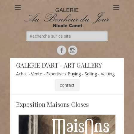
Au Bonheur du Jour
Le site officiel de la Galerie d'Art Au Bonheur du Jour – Nicole
Canet à Paris
Recherche
de:
Facebook
Instagram
GALERIE D'ART - ART GALLERY
Achat - Vente - Expertise / Buying - Selling - Valuing
contact
Exposition Maisons Closes