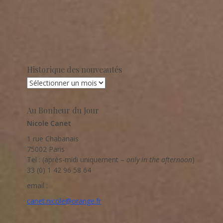
Historique des nouveautés
Historique
des
nouveautés
Au Bonheur du Jour
Nicole Canet
1 rue Chabanais
75002 Paris
Tel : (après-midi uniquement –
only in the afternoon
)
33 (0) 1 42 96 58 64
email :
canet.nicole@orange.fr