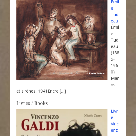
Émil
e
Tud
eau
Émil
e
Tud
eau
(188
5-
196
0)
Mari
ns
et sirènes, 1941Encre
[…]
Livres / Books
Livr
e :
Vinc
enz