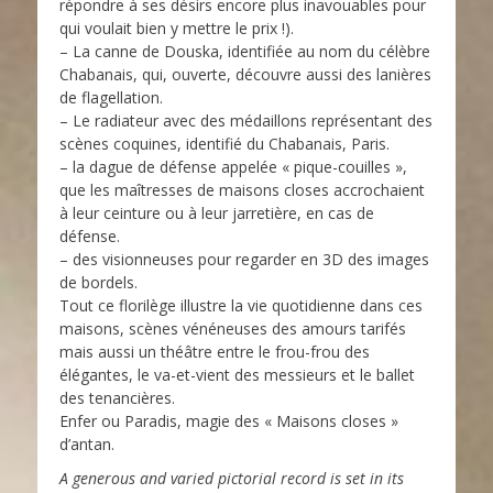
répondre à ses désirs encore plus inavouables pour
qui voulait bien y mettre le prix !).
– La canne de Douska, identifiée au nom du célèbre
Chabanais, qui, ouverte, découvre aussi des lanières
de flagellation.
– Le radiateur avec des médaillons représentant des
scènes coquines, identifié du Chabanais, Paris.
– la dague de défense appelée « pique-couilles »,
que les maîtresses de maisons closes accrochaient
à leur ceinture ou à leur jarretière, en cas de
défense.
– des visionneuses pour regarder en 3D des images
de bordels.
Tout ce florilège illustre la vie quotidienne dans ces
maisons, scènes vénéneuses des amours tarifés
mais aussi un théâtre entre le frou-frou des
élégantes, le va-et-vient des messieurs et le ballet
des tenancières.
Enfer ou Paradis, magie des « Maisons closes »
d’antan.
A generous and varied pictorial record is set in its