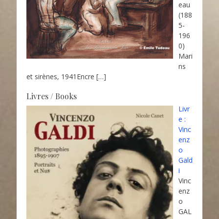
eau
(188
5-
196
0)
Mari
ns
et sirènes, 1941Encre
[…]
Livres / Books
Livr
e :
Vinc
enz
o
Gald
i
Vinc
enz
o
GAL