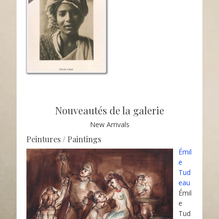
Nouveautés de la galerie
New Arrivals
Peintures / Paintings
Émil
e
Tud
eau
Émil
e
Tud