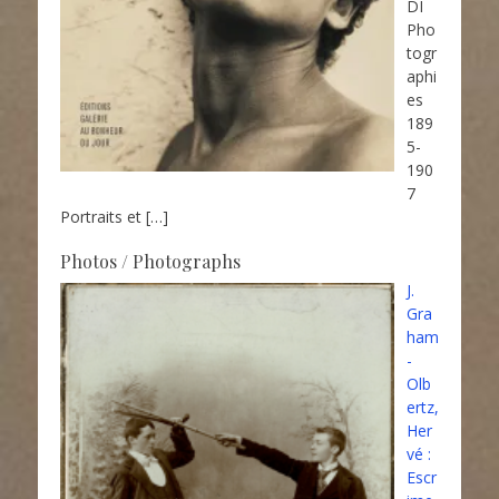
DI
Pho
togr
aphi
es
189
5-
190
7
Portraits et
[…]
Photos / Photographs
J.
Gra
ham
-
Olb
ertz,
Her
vé :
Escr