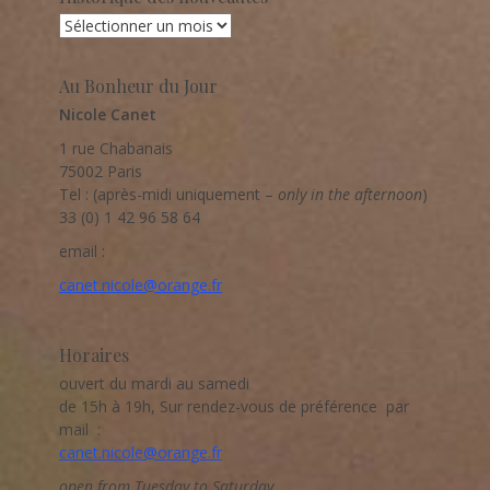
Historique
des
nouveautés
Au Bonheur du Jour
Nicole Canet
1 rue Chabanais
75002 Paris
Tel : (après-midi uniquement –
only in the afternoon
)
33 (0) 1 42 96 58 64
email :
canet.nicole@orange.fr
Horaires
ouvert du mardi au samedi
de 15h à 19h, Sur rendez-vous de préférence par
mail :
canet.nicole@orange.fr
open from Tuesday to Saturday