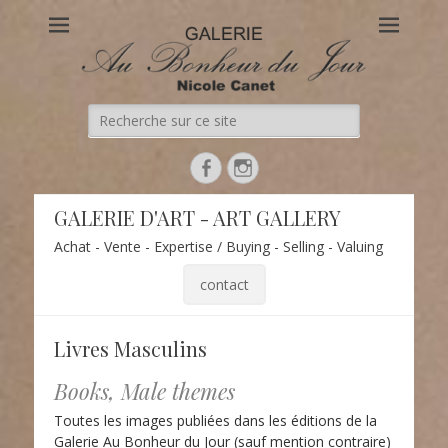
Au Bonheur du Jour
Le site officiel de la Galerie d'Art Au Bonheur du Jour – Nicole
Canet à Paris
Recherche
de:
Facebook
Instagram
GALERIE D'ART - ART GALLERY
Achat - Vente - Expertise / Buying - Selling - Valuing
contact
Livres Masculins
Books, Male themes
Toutes les images publiées dans les éditions de la
Galerie Au Bonheur du Jour (sauf mention contraire)