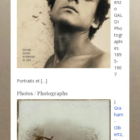
enz
o
GAL
DI
Pho
togr
aphi
es
189
5-
190
7
Portraits et
[…]
Photos / Photographs
J.
Gra
ham
-
Olb
ertz,