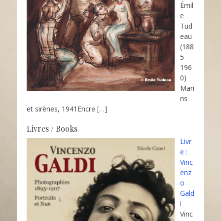
Émil
e
Tud
eau
(188
5-
196
0)
Mari
ns
et sirènes, 1941Encre
[…]
Livres / Books
Livr
e :
Vinc
enz
o
Gald
i
Vinc