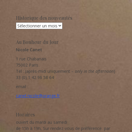
Historique des nouveautés
Au Bonheur du Jour
Nicole Canet
1 rue Chabanais
75002 Paris
Tel : (après-midi uniquement –
only in the afternoon
)
33 (0) 1 42 96 58 64
email :
canet.nicole@orange.fr
Horaires
ouvert du mardi au samedi
de 15h à 19h, Sur rendez-vous de préférence par