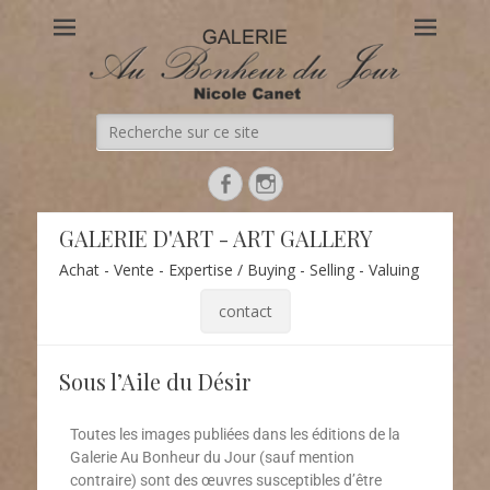
Au Bonheur du Jour
Le site officiel de la Galerie d'Art Au Bonheur du Jour – Nicole
Canet à Paris
GALERIE D'ART - ART GALLERY
Achat - Vente - Expertise / Buying - Selling - Valuing
contact
Sous l’Aile du Désir
Toutes les images publiées dans les éditions de la
Galerie Au Bonheur du Jour (sauf mention
contraire) sont des œuvres susceptibles d’être