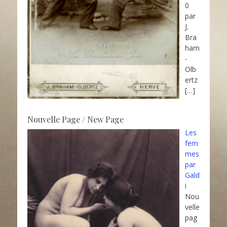
0
par
J.
Bra
ham
-
Olb
ertz
[…]
Nouvelle Page / New Page
Les
fem
mes
par
Gald
i
Nou
velle
pag