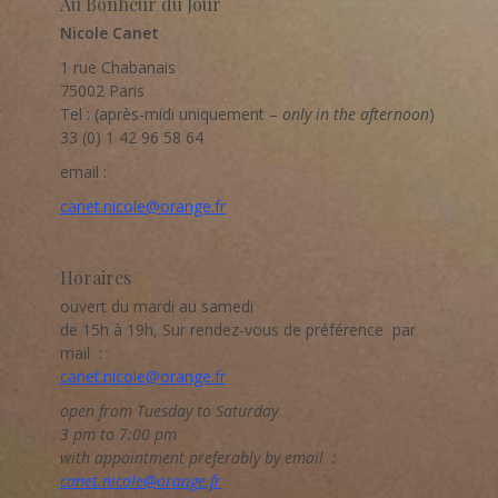
Au Bonheur du Jour
Nicole Canet
1 rue Chabanais
75002 Paris
Tel : (après-midi uniquement –
only in the afternoon
)
33 (0) 1 42 96 58 64
email :
canet.nicole@orange.fr
Horaires
ouvert du mardi au samedi
de 15h à 19h, Sur rendez-vous de préférence par
mail :
canet.nicole@orange.fr
open from Tuesday to Saturday
3 pm to 7:00 pm
with appointment preferably by email :
canet.nicole@orange.fr