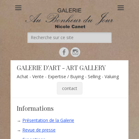
Au Bonheur du Jour
Le site officiel de la Galerie d'Art Au Bonheur du Jour – Nicole
Canet à Paris
Recherche
de:
Facebook
Instagram
GALERIE D'ART - ART GALLERY
Achat - Vente - Expertise / Buying - Selling - Valuing
contact
Informations
→
Présentation de la Galerie
→
Revue de presse