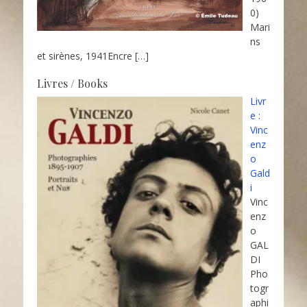
0)
Mari
ns
et sirènes, 1941Encre
[…]
Livres / Books
Livr
e :
Vinc
enz
o
Gald
i
Vinc
enz
o
GAL
DI
Pho
togr
aphi