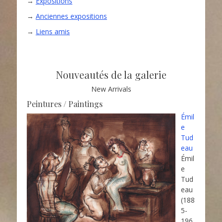
→
Expositions
→
Anciennes expositions
→
Liens amis
Nouveautés de la galerie
New Arrivals
Peintures / Paintings
Émil
e
Tud
eau
Émil
e
Tud
eau
(188
5-
196