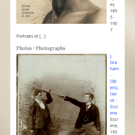
es
189
5-
190
7
Portraits et
[…]
Photos / Photographs
J.
Gra
ham
-
Olb
ertz,
Her
vé :
Escr
ime
Escr
ime,
190