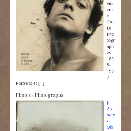
Vinc
enz
o
GAL
DI
Pho
togr
aphi
es
189
5-
190
7
Portraits et
[…]
Photos / Photographs
J.
Gra
ham
-
Olb