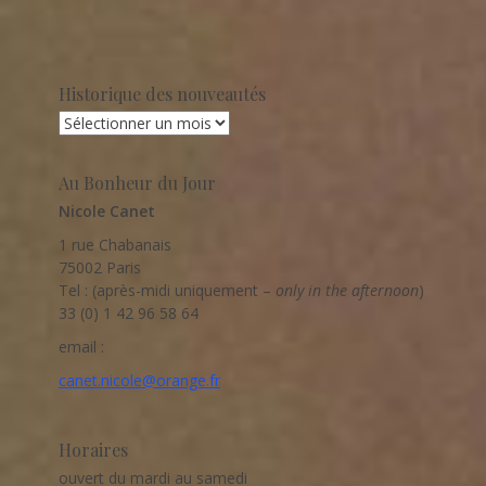
Historique des nouveautés
Au Bonheur du Jour
Nicole Canet
1 rue Chabanais
75002 Paris
Tel : (après-midi uniquement –
only in the afternoon
)
33 (0) 1 42 96 58 64
email :
canet.nicole@orange.fr
Horaires
ouvert du mardi au samedi