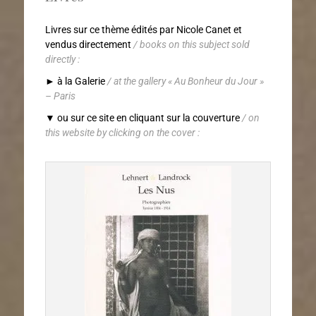
Livres sur ce thème édités par Nicole Canet et
vendus directement
/
books on this subject sold
directly
:
► à la Galerie
/ at the gallery « Au Bonheur du Jour »
– Paris
▼ ou sur ce site en cliquant sur la couverture
/
on
this website by clicking on the cover :