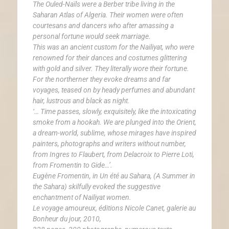
The Ouled-Naïls were a Berber tribe living in the
Saharan Atlas of Algeria. Their women were often
courtesans and dancers who after amassing a
personal fortune would seek marriage.
This was an ancient custom for the Nailiyat, who were
renowned for their dances and costumes glittering
with gold and silver. They literally wore their fortune.
For the northerner they evoke dreams and far
voyages, teased on by heady perfumes and abundant
hair, lustrous and black as night.
‘… Time passes, slowly, exquisitely, like the intoxicating
smoke from a hookah. We are plunged into the Orient,
a dream-world, sublime, whose mirages have inspired
painters, photographs and writers without number,
from Ingres to Flaubert, from Delacroix to Pierre Loti,
from Fromentin to Gide…’.
Eugène Fromentin, in Un été au Sahara, (A Summer in
the Sahara) skilfully evoked the suggestive
enchantment of Nailiyat women.
Le voyage amoureux, éditions Nicole Canet, galerie au
Bonheur du jour, 2010,