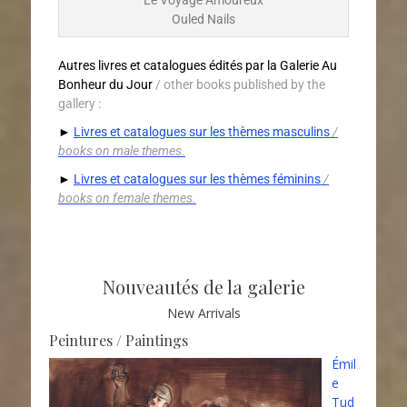
Le Voyage Amoureux
Ouled Nails
Autres livres et catalogues édités par la Galerie Au
Bonheur du Jour
/ other books published by the
gallery :
►
Livres et catalogues sur les thèmes masculins
/
books on male themes.
►
Livres et catalogues sur les thèmes féminins
/
books on female themes.
Nouveautés de la galerie
New Arrivals
Peintures / Paintings
Émil
e
Tud