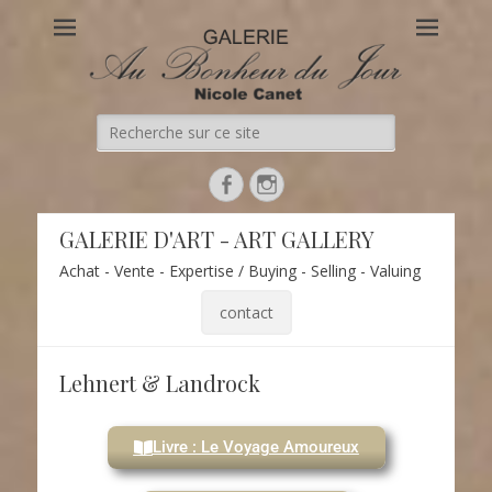
Au Bonheur du Jour
Le site officiel de la Galerie d'Art Au Bonheur du Jour – Nicole
Canet à Paris
GALERIE D'ART - ART GALLERY
Achat - Vente - Expertise / Buying - Selling - Valuing
contact
Lehnert & Landrock
Livre : Le Voyage Amoureux