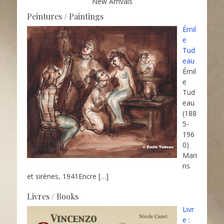
New Arrivals
Peintures / Paintings
Émil
e
Tud
eau
Émil
e
Tud
eau
(188
5-
196
0)
Mari
ns
et sirènes, 1941Encre
[…]
Livres / Books
Livr
e :