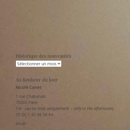
Historique des nouveautés
Historique
des
nouveautés
Au Bonheur du Jour
Nicole Canet
1 rue Chabanais
75002 Paris
Tel : (après-midi uniquement –
only in the afternoon
)
33 (0) 1 42 96 58 64
email :