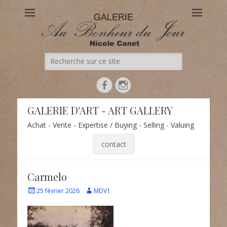
Au Bonheur du Jour
Le site officiel de la Galerie d'Art Au Bonheur du Jour – Nicole
Canet à Paris
Recherche
de:
Facebook
Instagram
GALERIE D'ART - ART GALLERY
Achat - Vente - Expertise / Buying - Selling - Valuing
contact
Carmelo
Écrit
Auteur
25 février 2026
MDV1
le