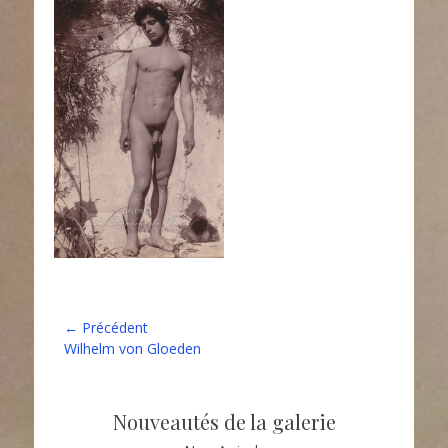
Navigation
← Précédent
Article
Wilhelm von Gloeden
de
précédent :
l’article
Nouveautés de la galerie