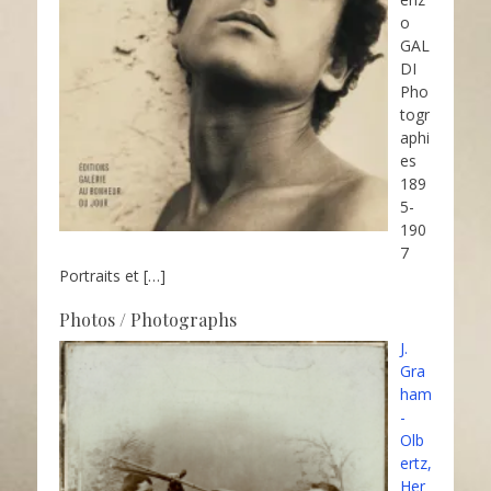
o
GAL
DI
Pho
togr
aphi
es
189
5-
190
7
Portraits et
[…]
Photos / Photographs
J.
Gra
ham
-
Olb
ertz,
Her