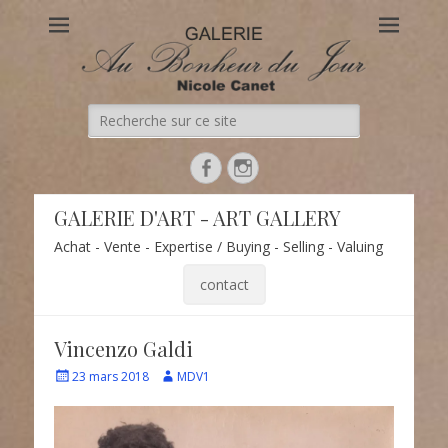
Au Bonheur du Jour
Le site officiel de la Galerie d'Art Au Bonheur du Jour – Nicole
Canet à Paris
Recherche
de:
Facebook
Instagram
GALERIE D'ART - ART GALLERY
Achat - Vente - Expertise / Buying - Selling - Valuing
contact
Vincenzo Galdi
Écrit
Auteur
23 mars 2018
MDV1
le