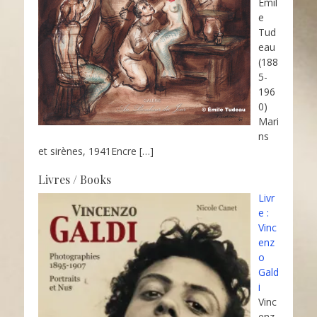
Émil
e
Tud
eau
(188
5-
196
0)
Mari
ns
et sirènes, 1941Encre
[…]
Livres / Books
Livr
e :
Vinc
enz
o
Gald
i
Vinc
enz