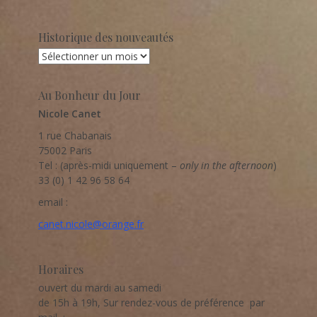
Historique des nouveautés
Historique
des
nouveautés
Au Bonheur du Jour
Nicole Canet
1 rue Chabanais
75002 Paris
Tel : (après-midi uniquement –
only in the afternoon
)
33 (0) 1 42 96 58 64
email :
canet.nicole@orange.fr
Horaires
ouvert du mardi au samedi
de 15h à 19h, Sur rendez-vous de préférence par