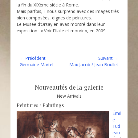
la fin du XIXème siècle à Rome.
Mais parfois, il nous surprend avec des images très
bien composées, dignes de peintures.
Le Musée d’Orsay en avait montré dans leur
exposition : « Voir l’Italie et mourir », en 2009.
Catégories
Photographies
Navigation
← Précédent
Suivant →
Article
Article
Germaine Martel
Max Jacob / Jean Boullet
de
précédent :
suivant :
l’article
Nouveautés de la galerie
New Arrivals
Peintures / Paintings
Émil
e
Tud
eau