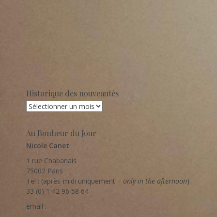
Historique des nouveautés
Historique
des
nouveautés
Au Bonheur du Jour
Nicole Canet
1 rue Chabanais
75002 Paris
Tel : (après-midi uniquement –
only in the afternoon
)
33 (0) 1 42 96 58 64
email :