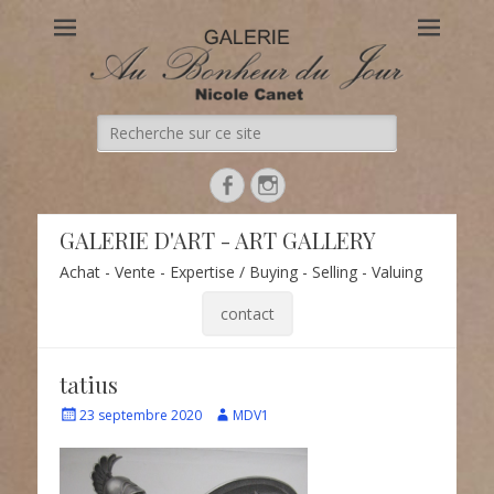
Au Bonheur du Jour
Le site officiel de la Galerie d'Art Au Bonheur du Jour – Nicole
Canet à Paris
Recherche
de:
Facebook
Instagram
GALERIE D'ART - ART GALLERY
Achat - Vente - Expertise / Buying - Selling - Valuing
contact
tatius
Écrit
Auteur
23 septembre 2020
MDV1
le