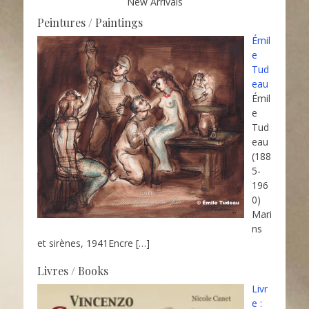
New Arrivals
Peintures / Paintings
Émil
e
Tud
eau
Émil
e
Tud
eau
(188
5-
196
0)
Mari
ns
et sirènes, 1941Encre
[…]
Livres / Books
Livr
e :