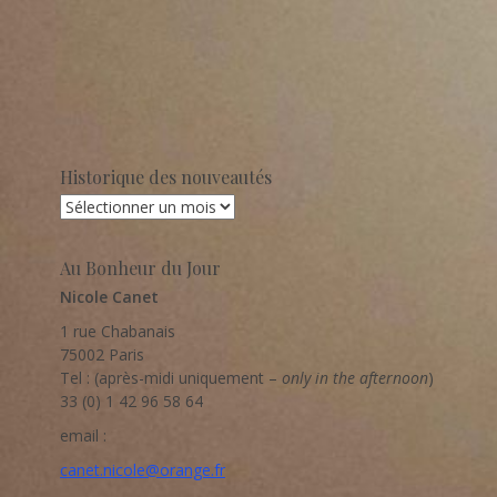
Historique des nouveautés
Historique
des
nouveautés
Au Bonheur du Jour
Nicole Canet
1 rue Chabanais
75002 Paris
Tel : (après-midi uniquement –
only in the afternoon
)
33 (0) 1 42 96 58 64
email :
canet.nicole@orange.fr