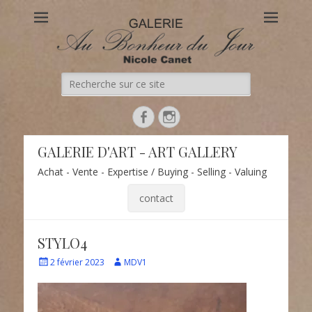
Au Bonheur du Jour
Le site officiel de la Galerie d'Art Au Bonheur du Jour – Nicole
Canet à Paris
Recherche
de:
Facebook
Instagram
GALERIE D'ART - ART GALLERY
Achat - Vente - Expertise / Buying - Selling - Valuing
contact
STYLO4
Écrit
Auteur
2 février 2023
MDV1
le