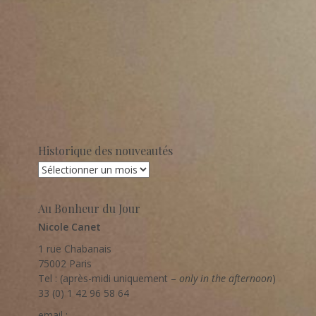
Historique des nouveautés
Historique
des
nouveautés
Au Bonheur du Jour
Nicole Canet
1 rue Chabanais
75002 Paris
Tel : (après-midi uniquement –
only in the afternoon
)
33 (0) 1 42 96 58 64
email :