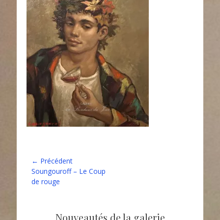
Navigation
← Précédent
Article
Soungouroff – Le Coup
de
précédent :
de rouge
l’article
Nouveautés de la galerie