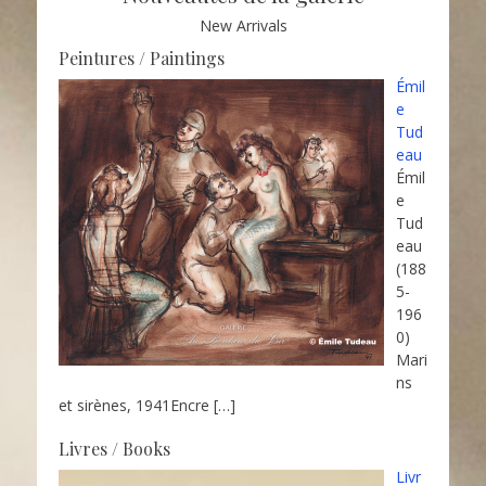
New Arrivals
Peintures / Paintings
Émil
e
Tud
eau
Émil
e
Tud
eau
(188
5-
196
0)
Mari
ns
et sirènes, 1941Encre
[…]
Livres / Books
Livr