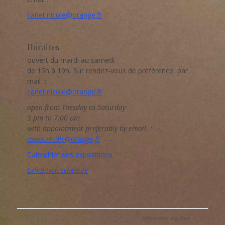
canet.nicole@orange.fr
Horaires
ouvert du mardi au samedi
de 15h à 19h, Sur rendez-vous de préférence par
mail :
canet.nicole@orange.fr
open from Tuesday to Saturday
3 pm to 7:00 pm
with appointment preferably by email :
canet.nicole@orange.fr
Calendrier des expositions
Exhibition schedule
Copyright © 2026 | Au Bonheur du Jour |
Mentions légales
|