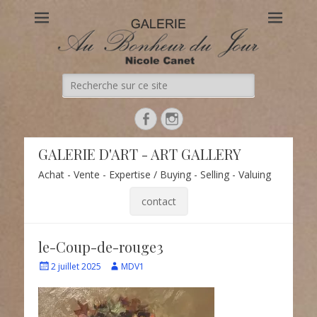
Au Bonheur du Jour
Le site officiel de la Galerie d'Art Au Bonheur du Jour – Nicole
Canet à Paris
Recherche
de:
Facebook
Instagram
GALERIE D'ART - ART GALLERY
Achat - Vente - Expertise / Buying - Selling - Valuing
contact
le-Coup-de-rouge3
Écrit
Auteur
2 juillet 2025
MDV1
le