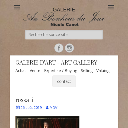
Au Bonheur du Jour
Le site officiel de la Galerie d'Art Au Bonheur du Jour – Nicole
Canet à Paris
Recherche
de:
Facebook
Instagram
GALERIE D'ART - ART GALLERY
Achat - Vente - Expertise / Buying - Selling - Valuing
contact
rossati
Écrit
Auteur
26 août 2019
MDV1
le