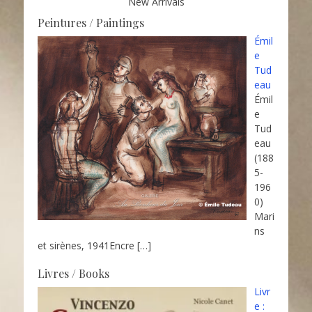
New Arrivals
Peintures / Paintings
Émil
e
Tud
eau
Émil
e
Tud
eau
(188
5-
196
0)
Mari
ns
et sirènes, 1941Encre
[…]
Livres / Books
Livr
e :