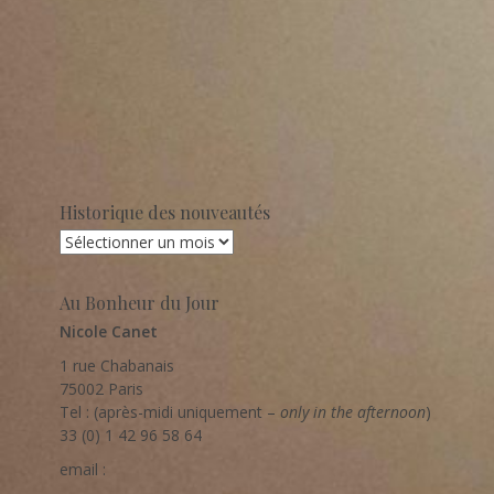
Historique des nouveautés
Historique
des
nouveautés
Au Bonheur du Jour
Nicole Canet
1 rue Chabanais
75002 Paris
Tel : (après-midi uniquement –
only in the afternoon
)
33 (0) 1 42 96 58 64
email :