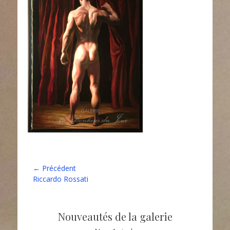
Navigation
← Précédent
Article
Riccardo Rossati
de
précédent :
l’article
Nouveautés de la galerie