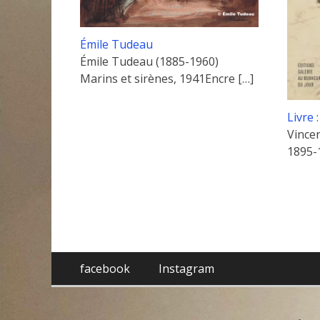
Émile Tudeau
Émile Tudeau (1885-1960)
Marins et sirènes, 1941Encre
[…]
Livre 
Vince
1895-
Menu
Aller
facebook
Instagram
au
de
contenu
pied