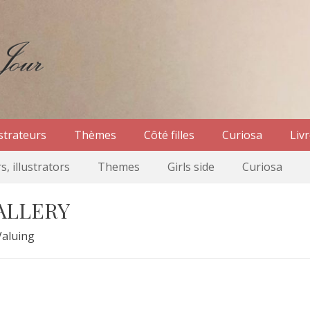
r
ur – Nicole Canet à Paris
ustrateurs
Thèmes
Côté filles
Curiosa
Liv
s, illustrators
Themes
Girls side
Curiosa
GALLERY
Valuing