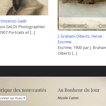
: Vincenzo Galdi
nzo GALDI Photographies
1907 Portraits et
[…]
J. Graham-Olbertz, Hervé :
Escrime
Escrime, 1900 par J. Braha
Olbertz
[…]
orique des nouveautés
Au Bonheur du Jour
que
Nicole Canet