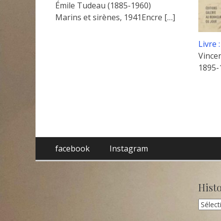
Émile Tudeau (1885-1960)
Marins et sirènes, 1941Encre
[…]
Livre 
Vince
1895-
Menu
Aller
facebook
Instagram
au
de
contenu
pied
Hist
de
Histori
page
des