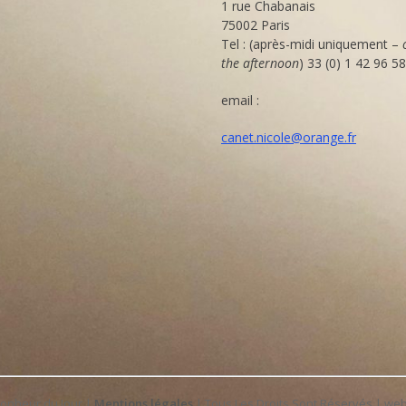
utés
1 rue Chabanais
75002 Paris
Tel : (après-midi uniquement –
the afternoon
) 33 (0) 1 42 96 5
email :
canet.nicole@orange.fr
Bonheur du Jour |
Mentions légales
| Tous Les Droits Sont Réservés | we