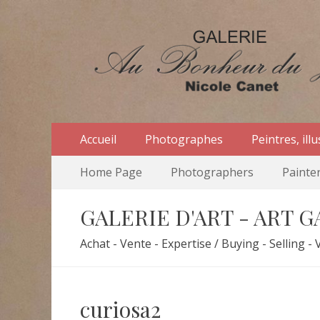
Au Bonheur du Jou
Le site officiel de la Galerie d'Art Au Bonheur du Jo
Menu
Aller
Accueil
Photographes
Peintres, ill
au
primaire
Menu
Aller
contenu
Home Page
Photographers
Painter
au
secondaire
contenu
GALERIE D'ART - ART 
Achat - Vente - Expertise / Buying - Selling - 
curiosa2