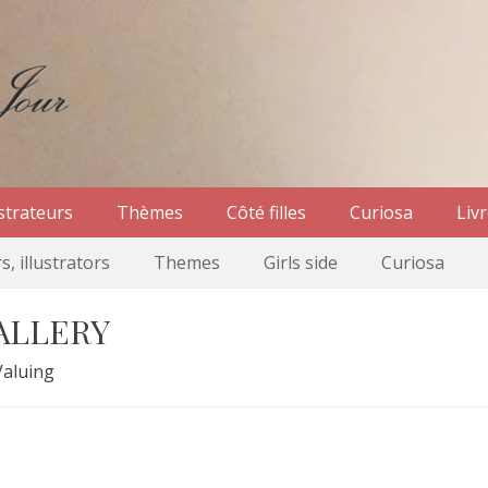
r
ur – Nicole Canet à Paris
ustrateurs
Thèmes
Côté filles
Curiosa
Liv
s, illustrators
Themes
Girls side
Curiosa
GALLERY
Valuing