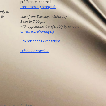
préférence par mail :
canet.nicole@orange.fr
only in
8 64
open from Tuesday to Saturday
3 pm to 7:00 pm
with appointment preferably by email :
canet.nicole@orange.fr
Calendrier des expositions
Exhibition schedule
bmaster : Marc Devirnoy