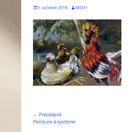
Écrit
Auteur
1 octobre 2018
MDV1
le
Navigation
← Précédent
Article
Peinture à système
de
précédent :