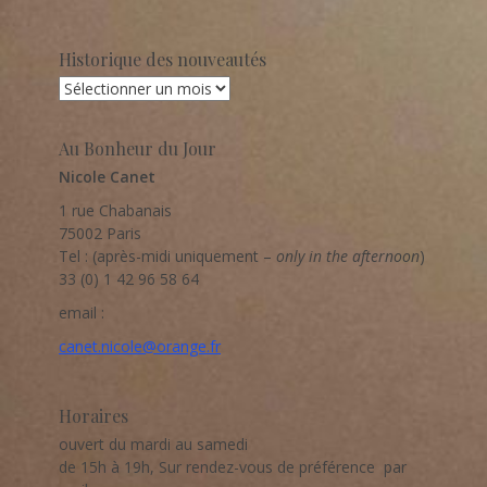
Historique des nouveautés
Historique
des
nouveautés
Au Bonheur du Jour
Nicole Canet
1 rue Chabanais
75002 Paris
Tel : (après-midi uniquement –
only in the afternoon
)
33 (0) 1 42 96 58 64
email :
canet.nicole@orange.fr
Horaires
ouvert du mardi au samedi
de 15h à 19h, Sur rendez-vous de préférence par