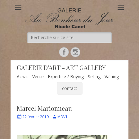
Au Bonheur du Jour
Le site officiel de la Galerie d'Art Au Bonheur du Jour – Nicole
Canet à Paris
Recherche
de:
Facebook
Instagram
GALERIE D'ART - ART GALLERY
Achat - Vente - Expertise / Buying - Selling - Valuing
contact
Marcel Marionneau
Écrit
Auteur
22 février 2019
MDV1
le