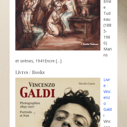
Émil
e
Tud
eau
(188
5-
196
0)
Mari
ns
et sirènes, 1941Encre
[…]
Livres / Books
Livr
e :
Vinc
enz
o
Gald
i
Vinc