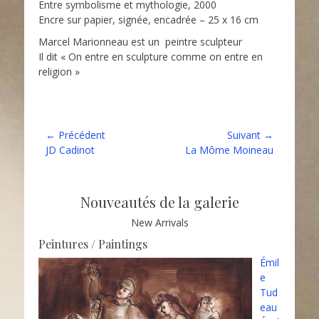
Entre symbolisme et mythologie, 2000
Encre sur papier, signée, encadrée – 25 x 16 cm
Marcel Marionneau est un peintre sculpteur
Il dit « On entre en sculpture comme on entre en
religion »
Catégories
Dessins
Navigation
← Précédent
Suivant →
Article
Article
JD Cadinot
La Môme Moineau
de
précédent :
suivant :
l’article
Nouveautés de la galerie
New Arrivals
Peintures / Paintings
Émil
e
Tud
eau