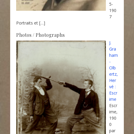
5-
190
7
Portraits et
[…]
Photos / Photographs
J.
Gra
ham
-
Olb
ertz,
Her
vé :
Escr
ime
Escr
ime,
190
0
par