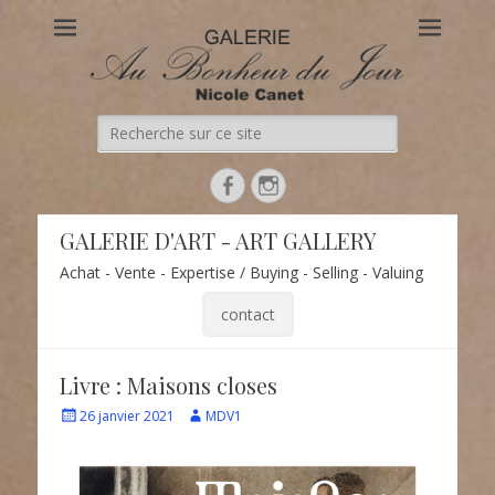
Au Bonheur du Jour
Le site officiel de la Galerie d'Art Au Bonheur du Jour – Nicole
Canet à Paris
GALERIE D'ART - ART GALLERY
Achat - Vente - Expertise / Buying - Selling - Valuing
contact
Livre : Maisons closes
26 janvier 2021
MDV1