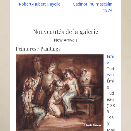
Robert-Hubert Payelle
Cadinot, nu masculin
1974
Nouveautés de la galerie
New Arrivals
Peintures / Paintings
Émil
e
Tud
eau
Émil
e
Tud
eau
(188
5-
196
0)
Mari