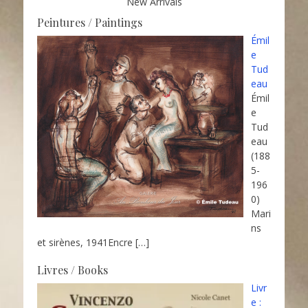
New Arrivals
Peintures / Paintings
Émil
e
Tud
eau
Émil
e
Tud
eau
(188
5-
196
0)
Mari
ns
et sirènes, 1941Encre
[…]
Livres / Books
Livr
e :