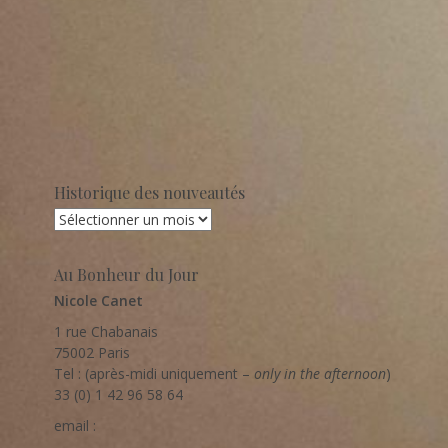
Historique des nouveautés
Historique
des
nouveautés
Au Bonheur du Jour
Nicole Canet
1 rue Chabanais
75002 Paris
Tel : (après-midi uniquement –
only in the afternoon
)
33 (0) 1 42 96 58 64
email :