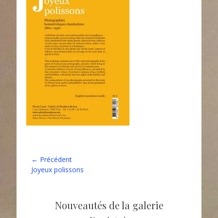
Navigation
← Précédent
Article
Joyeux polissons
de
précédent :
l’article
Nouveautés de la galerie