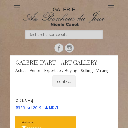
Au Bonheur du Jour
Le site officiel de la Galerie d'Art Au Bonheur du Jour – Nicole
Canet à Paris
Recherche
de:
Facebook
Instagram
GALERIE D'ART - ART GALLERY
Achat - Vente - Expertise / Buying - Selling - Valuing
contact
couv-4
Écrit
Auteur
26 avril 2019
MDV1
le