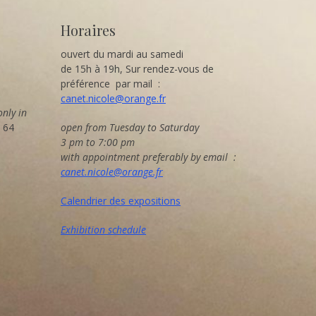
Horaires
ouvert du mardi au samedi
de 15h à 19h, Sur rendez-vous de
préférence par mail :
canet.nicole@orange.fr
only in
8 64
open from Tuesday to Saturday
3 pm to 7:00 pm
with appointment preferably by email :
canet.nicole@orange.fr
Calendrier des expositions
Exhibition schedule