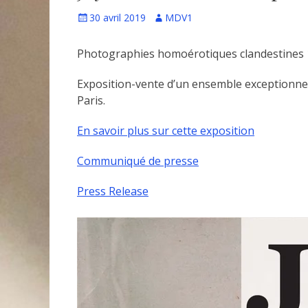
Écrit
Auteur
30 avril 2019
MDV1
le
Photographies homoérotiques clandestines 
Exposition-vente d’un ensemble exceptionnel
Paris.
En savoir plus sur cette exposition
Communiqué de presse
Press Release