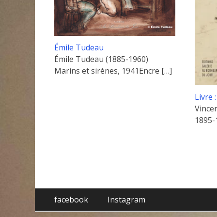
Émile Tudeau
Émile Tudeau (1885-1960)
Marins et sirènes, 1941Encre
[…]
Livre 
Vince
1895-
Menu
Aller
facebook
Instagram
au
de