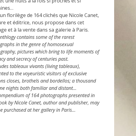
et une nuits à la fois si proches et si
aines…
 un florilège de 164 clichés que Nicole Canet,
re et éditrice, nous propose dans cet
ge et à la vente dans sa galerie à Paris.
anthlogy contains some of the rarest
graphs in the genre of homosexual
graphy, pictures which bring to life moments of
cy and secrecy of centuries past.
ludes tableaux vivants (living tableaux),
ted to the voyeuristic visitors of exclusive
ns closes, brothels and bordellos; a thousand
ne nights both familiar and distant…
ompendium of 164 photographs presented in
book by Nicole Canet, author and publisher, may
e purchased at her gallery in Paris…
ries
tion