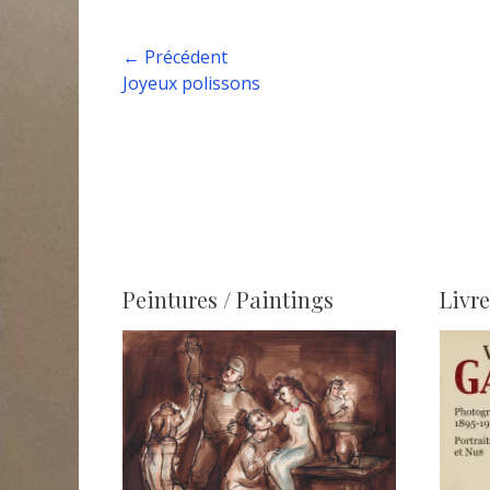
Navigation
← Précédent
Article
Joyeux polissons
de
précédent :
l’article
Peintures / Paintings
Livre