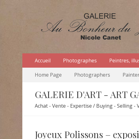
Au Bonheur du Jou
Le site officiel de la Galerie d'Art Au Bonheur du Jo
Menu
Aller
Accueil
Photographes
Peintres, ill
au
primaire
Menu
Aller
contenu
Home Page
Photographers
Painter
au
secondaire
contenu
GALERIE D'ART - ART 
Achat - Vente - Expertise / Buying - Selling - 
Joyeux Polissons – expos