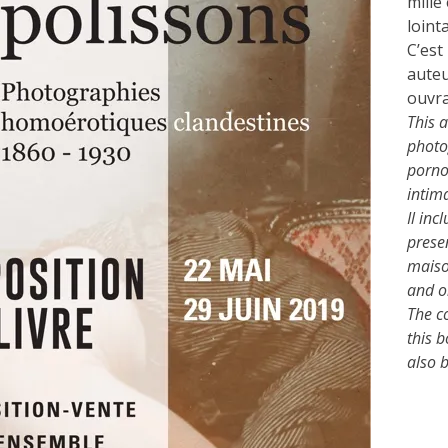
mille 
loint
C’est
auteu
ouvra
This 
photo
porno
intima
Il inc
presen
maiso
and o
The c
this 
also b
Catégo
Exposi