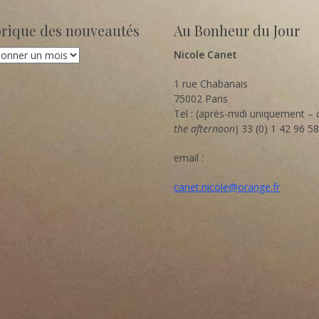
orique des nouveautés
Au Bonheur du Jour
que
Nicole Canet
utés
1 rue Chabanais
75002 Paris
Tel : (après-midi uniquement –
the afternoon
) 33 (0) 1 42 96 5
email :
canet.nicole@orange.fr