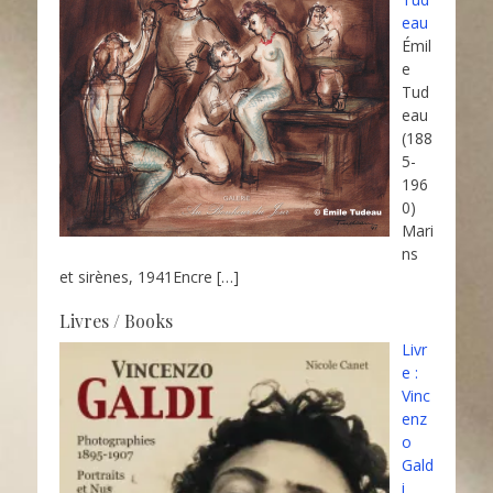
eau
Émil
e
Tud
eau
(188
5-
196
0)
Mari
ns
et sirènes, 1941Encre
[…]
Livres / Books
Livr
e :
Vinc
enz
o
Gald
i