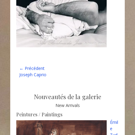
Navigation
← Précédent
Article
Joseph Caprio
de
précédent :
l’article
Nouveautés de la galerie
New Arrivals
Peintures / Paintings
Émil
e
Tud