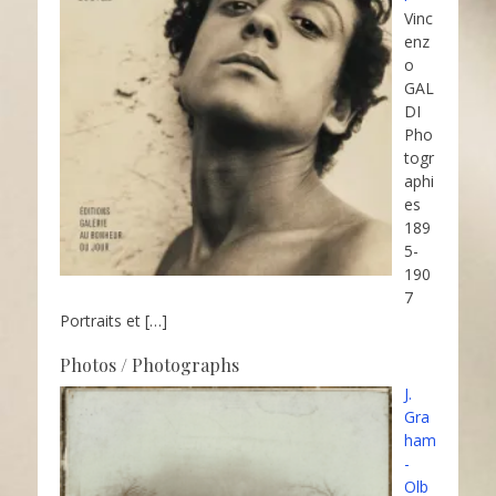
Vinc
enz
o
GAL
DI
Pho
togr
aphi
es
189
5-
190
7
Portraits et
[…]
Photos / Photographs
J.
Gra
ham
-
Olb