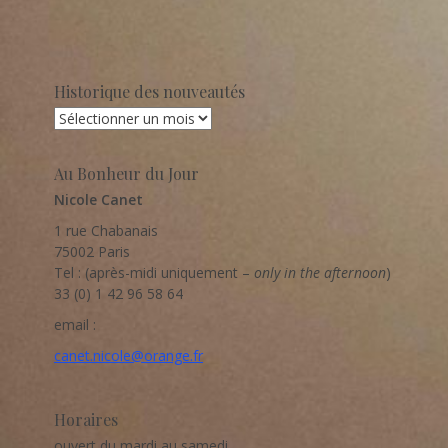
Historique des nouveautés
Historique
des
nouveautés
Au Bonheur du Jour
Nicole Canet
1 rue Chabanais
75002 Paris
Tel : (après-midi uniquement –
only in the afternoon
)
33 (0) 1 42 96 58 64
email :
canet.nicole@orange.fr
Horaires
ouvert du mardi au samedi