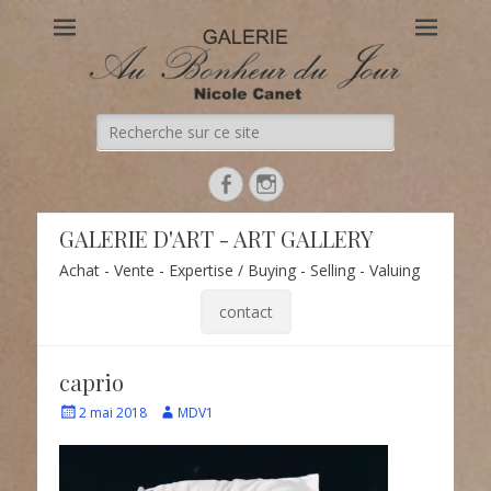
Au Bonheur du Jour
Le site officiel de la Galerie d'Art Au Bonheur du Jour – Nicole
Canet à Paris
Recherche
de:
Facebook
Instagram
GALERIE D'ART - ART GALLERY
Achat - Vente - Expertise / Buying - Selling - Valuing
contact
caprio
Écrit
Auteur
2 mai 2018
MDV1
le