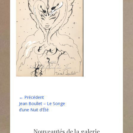
Navigation
← Précédent
Article
Jean Boullet – Le Songe
de
précédent :
d’une Nuit d’Été
l’article
Nouveautés de la galerie