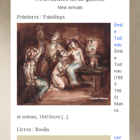
New Arrivals
Peintures / Paintings
Émil
e
Tud
eau
Émil
e
Tud
eau
(188
5-
196
0)
Mari
ns
et sirènes, 1941Encre
[…]
Livres / Books
Livr