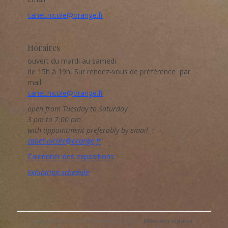
canet.nicole@orange.fr
Horaires
ouvert du mardi au samedi
de 15h à 19h, Sur rendez-vous de préférence par
mail :
canet.nicole@orange.fr
open from Tuesday to Saturday
3 pm to 7:00 pm
with appointment preferably by email :
canet.nicole@orange.fr
Calendrier des expositions
Exhibition schedule
Copyright © 2026 | Au Bonheur du Jour |
Mentions légales
|