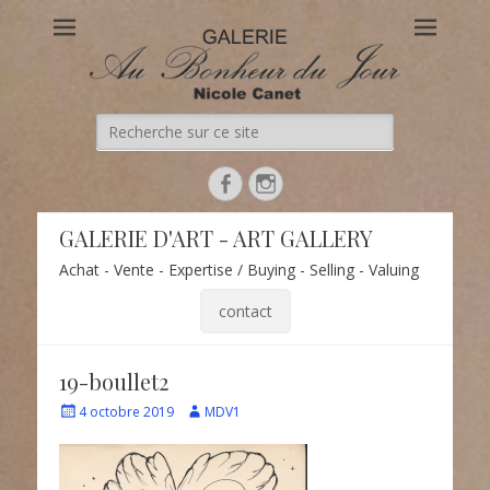
Au Bonheur du Jour
Le site officiel de la Galerie d'Art Au Bonheur du Jour – Nicole
Canet à Paris
Recherche
de:
Facebook
Instagram
GALERIE D'ART - ART GALLERY
Achat - Vente - Expertise / Buying - Selling - Valuing
contact
19-boullet2
Écrit
Auteur
4 octobre 2019
MDV1
le