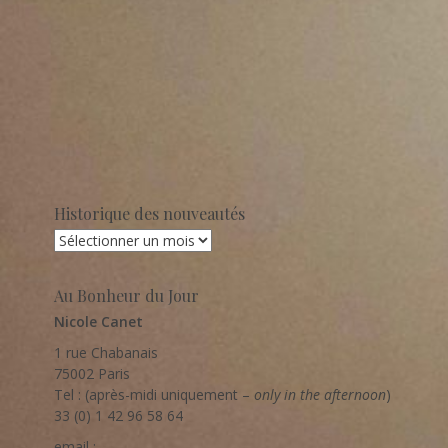
Historique des nouveautés
Historique
des
nouveautés
Au Bonheur du Jour
Nicole Canet
1 rue Chabanais
75002 Paris
Tel : (après-midi uniquement –
only in the afternoon
)
33 (0) 1 42 96 58 64
email :