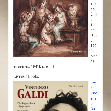
Tud
eau
Émil
e
Tud
eau
(188
5-
196
0)
Mari
ns
et sirènes, 1941Encre
[…]
Livres / Books
Livr
e :
Vinc
enz
o
Gald