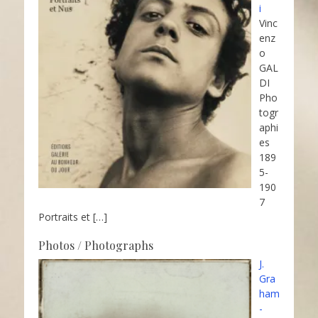
i
Vinc
enz
o
GAL
DI
Pho
togr
aphi
es
189
5-
190
7
Portraits et
[…]
Photos / Photographs
J.
Gra
ham
-