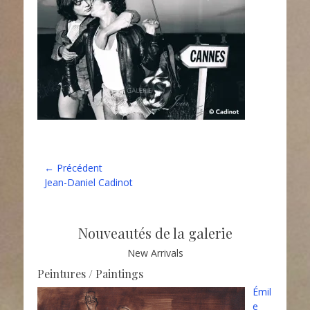
Navigation
← Précédent
Article
Jean-Daniel Cadinot
de
précédent :
l’article
Nouveautés de la galerie
New Arrivals
Peintures / Paintings
Émil
e