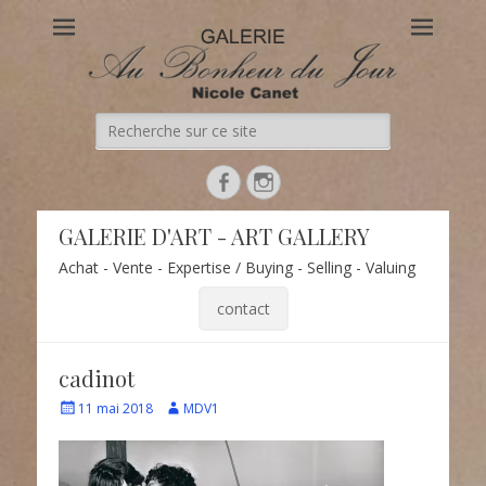
Au Bonheur du Jour
Le site officiel de la Galerie d'Art Au Bonheur du Jour – Nicole
Canet à Paris
Recherche
de:
Facebook
Instagram
GALERIE D'ART - ART GALLERY
Achat - Vente - Expertise / Buying - Selling - Valuing
contact
cadinot
Écrit
Auteur
11 mai 2018
MDV1
le