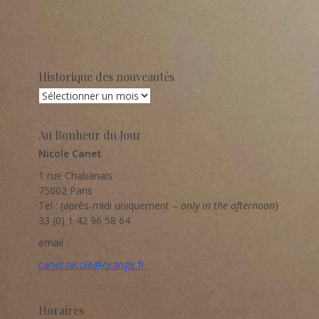
Historique des nouveautés
Historique
des
nouveautés
Au Bonheur du Jour
Nicole Canet
1 rue Chabanais
75002 Paris
Tel : (après-midi uniquement –
only in the afternoon
)
33 (0) 1 42 96 58 64
email :
canet.nicole@orange.fr
Horaires