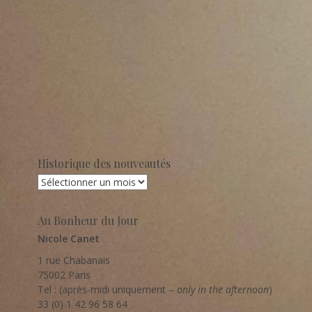
Historique des nouveautés
Historique
des
nouveautés
Au Bonheur du Jour
Nicole Canet
1 rue Chabanais
75002 Paris
Tel : (après-midi uniquement –
only in the afternoon
)
33 (0) 1 42 96 58 64