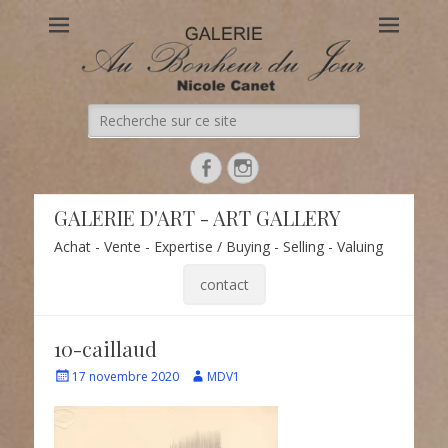
Au Bonheur du Jour
Le site officiel de la Galerie d'Art Au Bonheur du Jour – Nicole
Canet à Paris
Recherche
de:
Facebook
Instagram
GALERIE D'ART - ART GALLERY
Achat - Vente - Expertise / Buying - Selling - Valuing
contact
10-caillaud
Écrit
Auteur
17 novembre 2020
MDV1
le