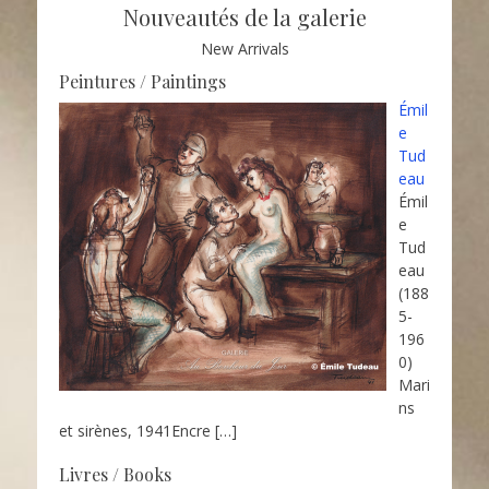
Nouveautés de la galerie
New Arrivals
Peintures / Paintings
Émil
e
Tud
eau
Émil
e
Tud
eau
(188
5-
196
0)
Mari
ns
et sirènes, 1941Encre
[…]
Livres / Books