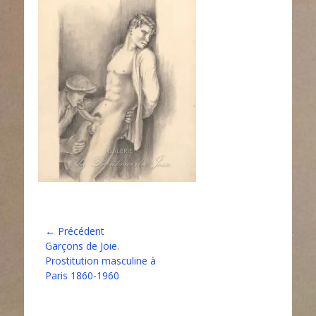
Navigation
← Précédent
Article
Garçons de Joie.
de
précédent :
Prostitution masculine à
l’article
Paris 1860-1960