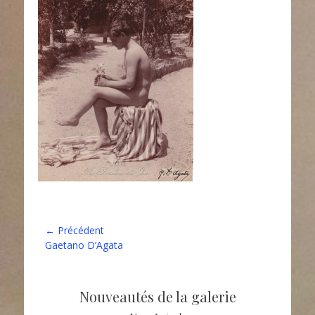
Navigation
← Précédent
Article
Gaetano D’Agata
de
précédent :
l’article
Nouveautés de la galerie