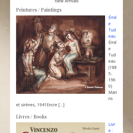
New Arrivals
Peintures / Paintings
Émil
e
Tud
eau
Émil
e
Tud
eau
(188
5-
196
0)
Mari
ns
et sirènes, 1941Encre
[…]
Livres / Books
Livr
e :