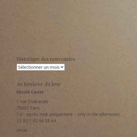
Historique des nouveautés
Historique
des
nouveautés
Au Bonheur du Jour
Nicole Canet
1 rue Chabanais
75002 Paris
Tel : (après-midi uniquement –
only in the afternoon
)
33 (0) 1 42 96 58 64
email :