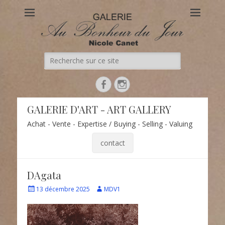
Au Bonheur du Jour
Le site officiel de la Galerie d'Art Au Bonheur du Jour – Nicole
Canet à Paris
Recherche
de:
Facebook
Instagram
GALERIE D'ART - ART GALLERY
Achat - Vente - Expertise / Buying - Selling - Valuing
contact
DAgata
Écrit
Auteur
13 décembre 2025
MDV1
le