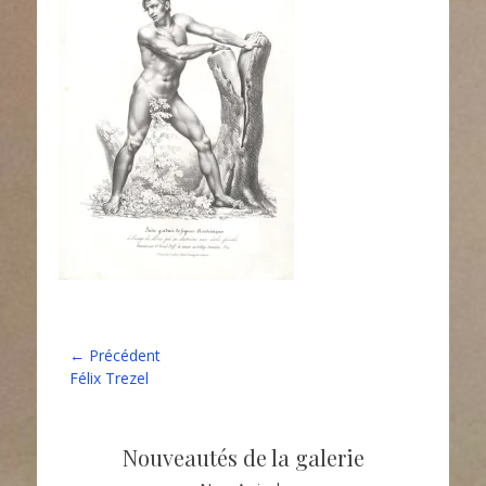
Navigation
← Précédent
Article
Félix Trezel
de
précédent :
l’article
Nouveautés de la galerie