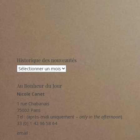
Historique des nouveautés
Historique
des
nouveautés
Au Bonheur du Jour
Nicole Canet
1 rue Chabanais
75002 Paris
Tel : (après-midi uniquement –
only in the afternoon
)
33 (0) 1 42 96 58 64
email :