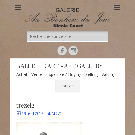
Au Bonheur du Jour
Le site officiel de la Galerie d'Art Au Bonheur du Jour – Nicole
Canet à Paris
Recherche
de:
Facebook
Instagram
GALERIE D'ART - ART GALLERY
Achat - Vente - Expertise / Buying - Selling - Valuing
contact
trezel2
Écrit
Auteur
19 avril 2018
MDV1
le