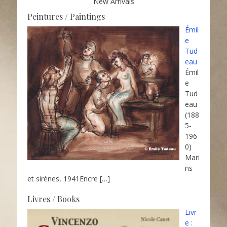
New Arrivals
Peintures / Paintings
Émil
e
Tud
eau
Émil
e
Tud
eau
(188
5-
196
0)
Mari
ns
et sirènes, 1941Encre
[…]
Livres / Books
Livr
e :