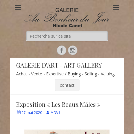
Au Bonheur du Jour
Le site officiel de la Galerie d'Art Au Bonheur du Jour – Nicole
Canet à Paris
GALERIE D'ART - ART GALLERY
Achat - Vente - Expertise / Buying - Selling - Valuing
contact
Exposition « Les Beaux Mâles »
27 mai 2020
MDV1