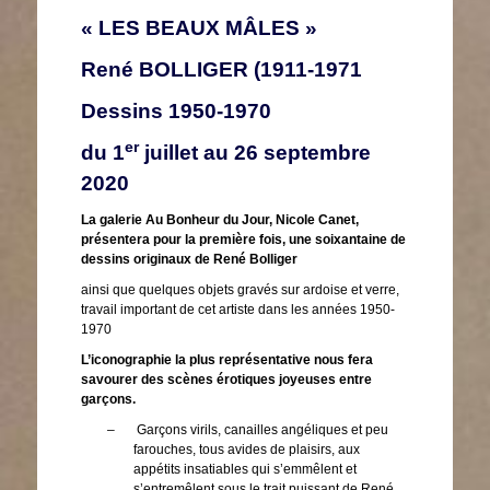
« LES BEAUX MÂLES »
René BOLLIGER (1911-1971
Dessins 1950-1970
er
du 1
juillet au 26 septembre
2020
La galerie Au Bonheur du Jour, Nicole Canet,
présentera pour la première fois, une soixantaine de
dessins originaux de René Bolliger
ainsi que quelques objets gravés sur ardoise et verre,
travail important de cet artiste dans les années 1950-
1970
L’iconographie la plus représentative nous fera
savourer des scènes érotiques joyeuses entre
garçons.
–
Garçons virils, canailles angéliques et peu
farouches, tous avides de plaisirs, aux
appétits insatiables qui s’emmêlent et
s’entremêlent sous le trait puissant de René