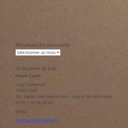
Historique des nouveautés
Au Bonheur du Jour
Nicole Canet
1 rue Chabanais
75002 Paris
Tel : (après-midi uniquement –
only in the afternoon
)
33 (0) 1 42 96 58 64
email :
canet.nicole@orange.fr