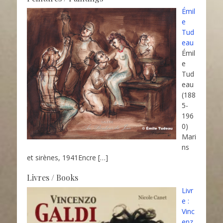
Émil
e
Tud
eau
Émil
e
Tud
eau
(188
5-
196
0)
Mari
ns
et sirènes, 1941Encre
[…]
Livres / Books
Livr
e :
Vinc
enz