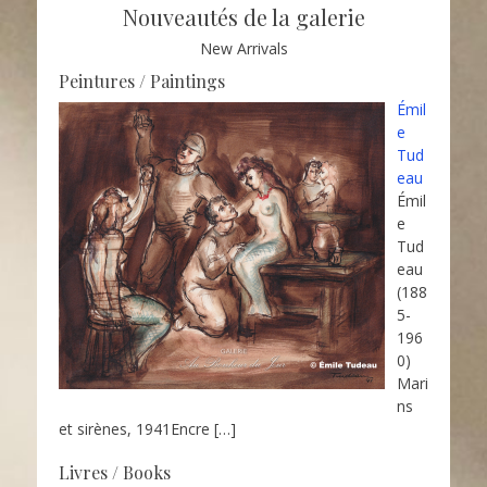
Nouveautés de la galerie
New Arrivals
Peintures / Paintings
Émil
e
Tud
eau
Émil
e
Tud
eau
(188
5-
196
0)
Mari
ns
et sirènes, 1941Encre
[…]
Livres / Books