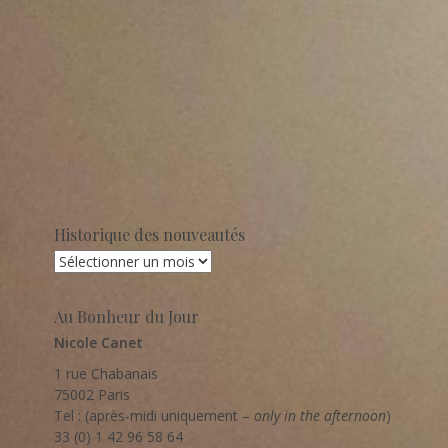
Historique des nouveautés
Historique
des
nouveautés
Au Bonheur du Jour
Nicole Canet
1 rue Chabanais
75002 Paris
Tel : (après-midi uniquement –
only in the afternoon
)
33 (0) 1 42 96 58 64