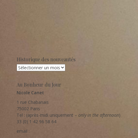
Historique des nouveautés
Historique
des
nouveautés
Au Bonheur du Jour
Nicole Canet
1 rue Chabanais
75002 Paris
Tel : (après-midi uniquement –
only in the afternoon
)
33 (0) 1 42 96 58 64
email :