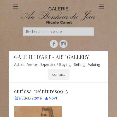
Au Bonheur du Jour
Le site officiel de la Galerie d'Art Au Bonheur du Jour – Nicole
Canet à Paris
Recherche
de:
Facebook
Instagram
GALERIE D'ART - ART GALLERY
Achat - Vente - Expertise / Buying - Selling - Valuing
contact
curiosa-peintures09-3
Écrit
Auteur
8 octobre 2019
MDV1
le