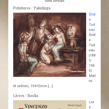
New Arrivals
Peintures / Paintings
Émil
e
Tud
eau
Émil
e
Tud
eau
(188
5-
196
0)
Mari
ns
et sirènes, 1941Encre
[…]
Livres / Books
Livr
e :