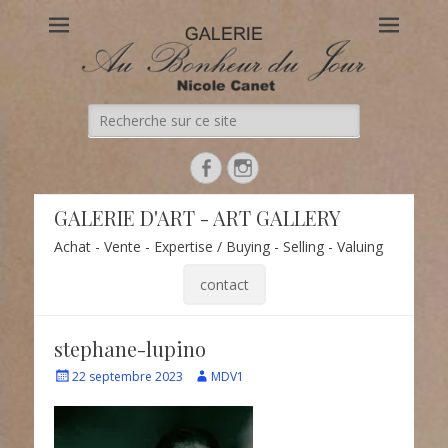
Au Bonheur du Jour
Le site officiel de la Galerie d'Art Au Bonheur du Jour – Nicole
Canet à Paris
Recherche
de:
Facebook
Instagram
GALERIE D'ART - ART GALLERY
Achat - Vente - Expertise / Buying - Selling - Valuing
contact
stephane-lupino
Écrit
Auteur
22 septembre 2023
MDV1
le