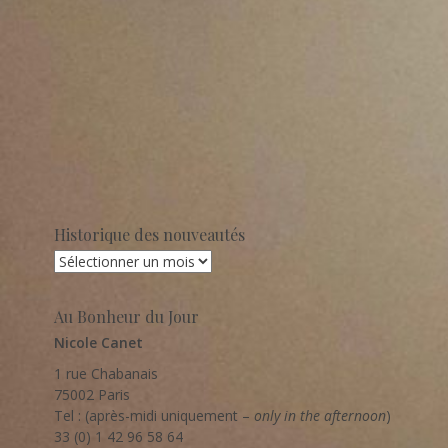
Historique des nouveautés
Historique
des
nouveautés
Au Bonheur du Jour
Nicole Canet
1 rue Chabanais
75002 Paris
Tel : (après-midi uniquement –
only in the afternoon
)
33 (0) 1 42 96 58 64