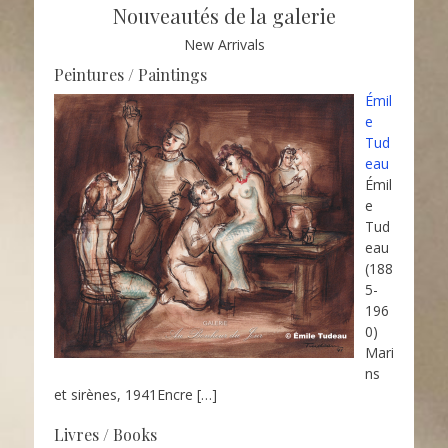
Nouveautés de la galerie
New Arrivals
Peintures / Paintings
Émil
e
Tud
eau
Émil
e
Tud
eau
(188
5-
196
0)
Mari
ns
et sirènes, 1941Encre
[…]
Livres / Books