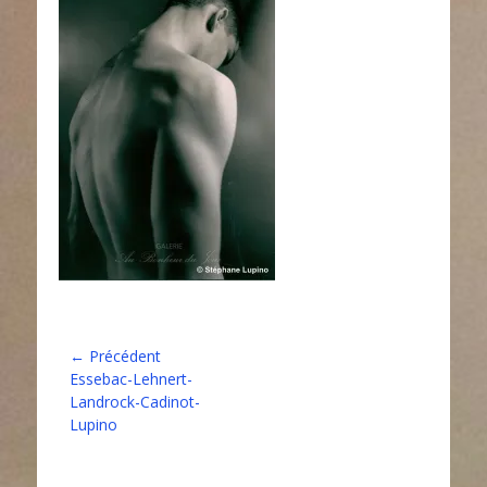
Navigation
← Précédent
Article
Essebac-Lehnert-
de
précédent :
Landrock-Cadinot-
l’article
Lupino