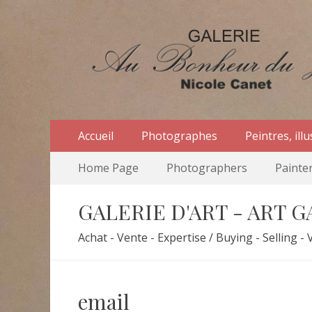
Au Bonheur du Jou
Le site officiel de la Galerie d'Art Au Bonheur du Jo
Menu
Aller
Accueil
Photographes
Peintres, ill
au
primaire
Menu
Aller
contenu
Home Page
Photographers
Painter
au
secondaire
contenu
GALERIE D'ART - ART 
Achat - Vente - Expertise / Buying - Selling - 
email