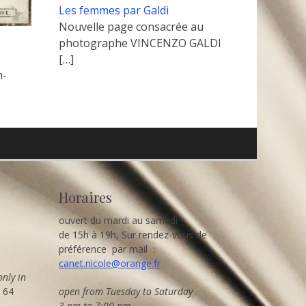
Les femmes par Galdi
Nouvelle page consacrée au
photographe VINCENZO GALDI
[…]
m-
Horaires
ouvert du mardi au samedi
de 15h à 19h, Sur rendez-vous de
préférence par mail :
canet.nicole@orange.fr
only in
8 64
open from Tuesday to Saturday
3 pm to 7:00 pm