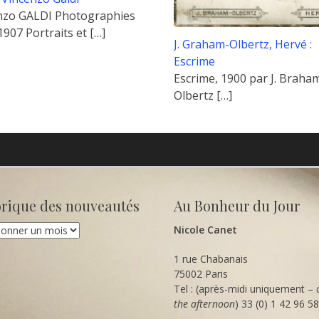
nzo GALDI Photographies
1907 Portraits et
[…]
J. Graham-Olbertz, Hervé :
Escrime
Escrime, 1900 par J. Braha
Olbertz
[…]
orique des nouveautés
Au Bonheur du Jour
que
Nicole Canet
utés
1 rue Chabanais
75002 Paris
Tel : (après-midi uniquement –
the afternoon
) 33 (0) 1 42 96 5