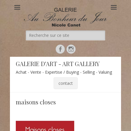
Au Bonheur du Jour
Le site officiel de la Galerie d'Art Au Bonheur du Jour – Nicole
Canet à Paris
Recherche
de:
Facebook
Instagram
GALERIE D'ART - ART GALLERY
Achat - Vente - Expertise / Buying - Selling - Valuing
contact
maisons closes