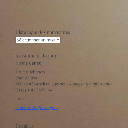
Historique des nouveautés
Historique
des
nouveautés
Au Bonheur du Jour
Nicole Canet
1 rue Chabanais
75002 Paris
Tel : (après-midi uniquement –
only in the afternoon
)
33 (0) 1 42 96 58 64
email :
canet.nicole@orange.fr
Horaires