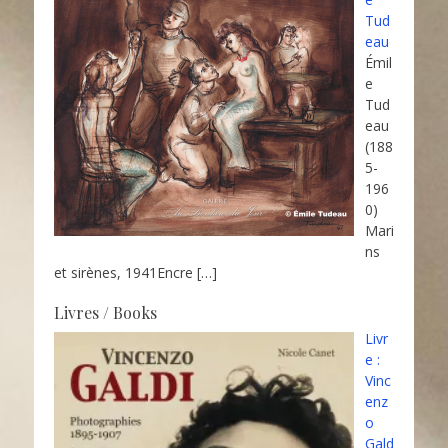
Tud
eau
Émil
e
Tud
eau
(188
5-
196
0)
Mari
ns
et sirènes, 1941Encre
[…]
Livres / Books
Livr
e :
Vinc
enz
o
Gald