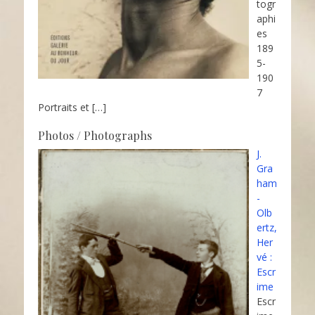
togr
aphi
es
189
5-
190
7
Portraits et
[…]
Photos / Photographs
J.
Gra
ham
-
Olb
ertz,
Her
vé :
Escr
ime
Escr