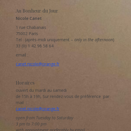
des
nouveautés
Au Bonheur du Jour
Nicole Canet
1 rue Chabanais
75002 Paris
Tel : (après-midi uniquement –
only in the afternoon
)
33 (0) 1 42 96 58 64
email :
canet.nicole@orange.fr
Horaires
ouvert du mardi au samedi
de 15h à 19h, Sur rendez-vous de préférence par
mail :
canet.nicole@orange.fr
open from Tuesday to Saturday
3 pm to 7:00 pm
with appointment preferably by email :