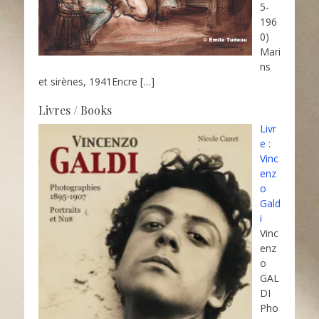
5-
196
0)
Mari
ns
et sirènes, 1941Encre
[…]
Livres / Books
Livr
e :
Vinc
enz
o
Gald
i
Vinc
enz
o
GAL
DI
Pho