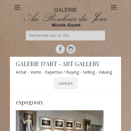
Au Bonheur du Jour
Le site officiel de la Galerie d'Art Au Bonheur du Jour – Nicole
Canet à Paris
Recherche
de:
Facebook
Instagram
GALERIE D'ART - ART GALLERY
Achat - Vente - Expertise / Buying - Selling - Valuing
contact
expogoor1