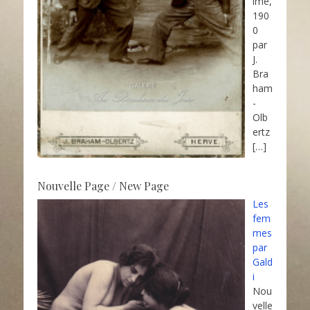
ime,
190
0
par
J.
Bra
ham
-
Olb
ertz
[…]
Nouvelle Page / New Page
Les
fem
mes
par
Gald
i
Nou
velle