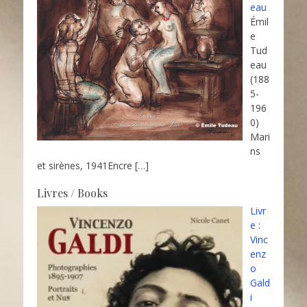
eau
Émil
e
Tud
eau
(188
5-
196
0)
Mari
ns
et sirènes, 1941Encre
[…]
Livres / Books
Livr
e :
Vinc
enz
o
Gald
i