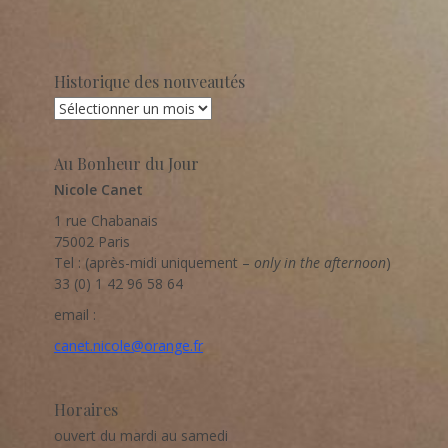
Historique des nouveautés
Historique
des
nouveautés
Au Bonheur du Jour
Nicole Canet
1 rue Chabanais
75002 Paris
Tel : (après-midi uniquement –
only in the afternoon
)
33 (0) 1 42 96 58 64
email :
canet.nicole@orange.fr
Horaires
ouvert du mardi au samedi