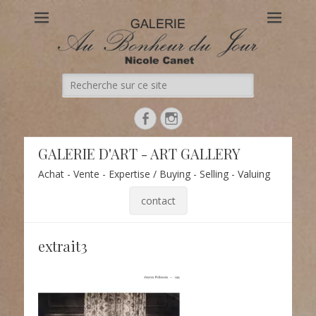
Au Bonheur du Jour
Le site officiel de la Galerie d'Art Au Bonheur du Jour – Nicole
Canet à Paris
Recherche
de:
Facebook
Instagram
GALERIE D'ART - ART GALLERY
Achat - Vente - Expertise / Buying - Selling - Valuing
contact
extrait3