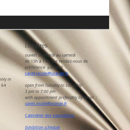
Horaires
ouvert du mardi au samedi
de 15h à 19h, Sur rendez-vous de
préférence par mail :
canet.nicole@orange.fr
only in
8 64
open from Tuesday to Saturday
3 pm to 7:00 pm
with appointment preferably by email :
canet.nicole@orange.fr
Calendrier des expositions
Exhibition schedule