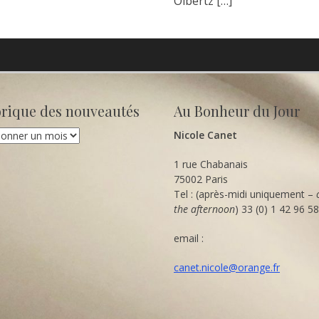
Olbertz
[…]
orique des nouveautés
Au Bonheur du Jour
que
Nicole Canet
utés
1 rue Chabanais
75002 Paris
Tel : (après-midi uniquement –
the afternoon
) 33 (0) 1 42 96 5
email :
canet.nicole@orange.fr