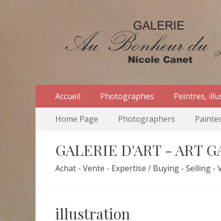
Au Bonheur du Jou
Le site officiel de la Galerie d'Art Au Bonheur du Jo
Menu
Aller
Accueil
Photographes
Peintres, ill
au
primaire
Menu
Aller
contenu
Home Page
Photographers
Painter
au
secondaire
contenu
GALERIE D'ART - ART 
Achat - Vente - Expertise / Buying - Selling - 
illustration